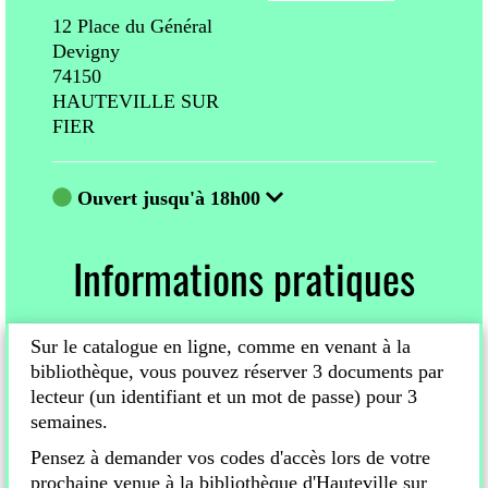
12 Place du Général
12 P
Devigny
Devi
74150
741
HAUTEVILLE SUR
HAU
FIER
FIE
Ouvert jusqu'à 18h00
Ou
Informations pratiques
Sur le catalogue en ligne, comme en venant à la
bibliothèque, vous pouvez réserver 3 documents par
lecteur (un identifiant et un mot de passe) pour 3
semaines.
Pensez à demander vos codes d'accès lors de votre
prochaine venue à la bibliothèque d'Hauteville sur