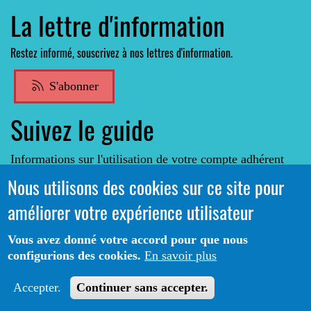
La lettre d'information
Restez informé, souscrivez à nos lettres d'information.
S'abonner
Suivez le guide
Informations sur l'utilisation de votre compte adhérent
Nous utilisons des cookies sur ce site pour
Voir le guide
améliorer votre expérience utilisateur
Vous avez donné votre accord pour que nous
configurions des cookies.
En savoir plus
Catalogue CoLibris® - Copyright© 2026 - LOGIQ Systèmes.
Protection des données
Mentions
Tous droits réservés -
-
Accepter.
Continuer sans accepter.
Légales