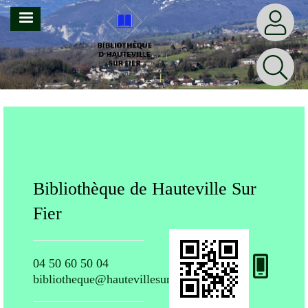
Aller
MENU
au
contenu
principal
Votre Bibliothèque
ur
Bibliothèque de Hauteville Sur
Bib
Fier
Fie
04 50 60 50 04
04 5
bibliotheque@hautevillesurfier.fr
bibli